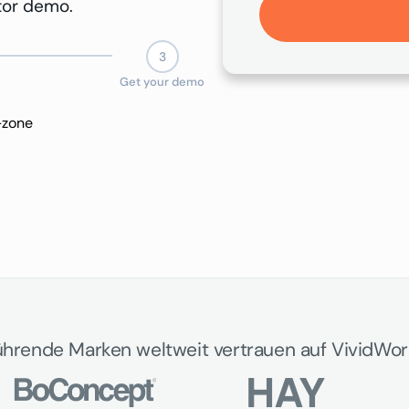
ator demo.
3
Get your demo
-zone
ührende Marken weltweit vertrauen auf VividWor