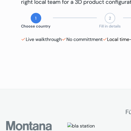
right local team for a 3D product configur
1
2
Choose country
Fill in details
Live walkthrough
No committment
Local time
F