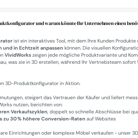
oduktkonfigurator und warum könnte Ihr Unternehmen einen benö
rator
ist ein interaktives Tool, mit dem Ihre Kunden Produkte
 und in Echtzeit anpassen
können. Die visuellen Konfigurat
von
VividWorks
zeigen jede mögliche Produktvariante und Komb
u, was sie in 3D erstellen, während Ihr Vertriebsteam sofort
en 3D-Produktkonfigurator in Aktion.
rmutungen, steigert das Vertrauen der Käufer und liefert mes
Works nutzen, berichten von:
eren Verkaufszyklen
, doppelt so schnelle Abschlüsse bei qua
is zu 30 % höhere Conversion-Raten
auf Websites
lare Einrichtungen oder komplexe Möbel verkaufen - unser 3D