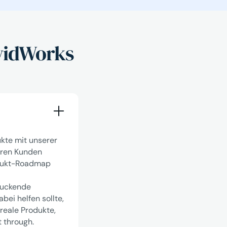
ividWorks
ukte mit unserer
eren Kunden
rodukt-Roadmap
druckende
bei helfen sollte,
 reale Produkte,
t through.