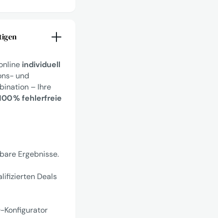
tigen
 online
individuell
ions- und
ination – Ihre
100 % fehlerfreie
sbare Ergebnisse.
lifizierten Deals
-Konfigurator