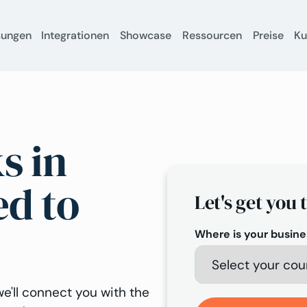
sungen
Integrationen
Showcase
Ressourcen
Preise
K
s in
ed to
Let's get you 
Where is your busine
e'll connect you with the