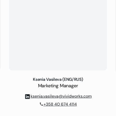
Ksenia Vasileva (ENG/RUS)
Marketing Manager
ksenia.vasileva@vividworks.com
+358 40 674 4114
phone