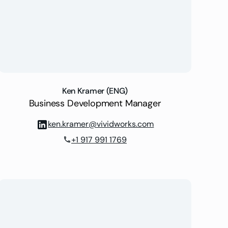
Ken Kramer (ENG)
Business Development Manager
ken.kramer@vividworks.com
+1 917 991 1769
phone