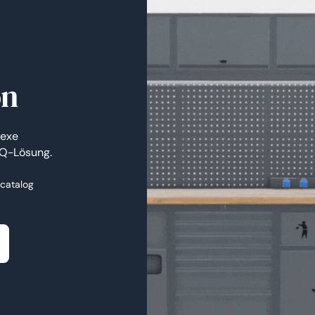
on
lexe
PQ-Lösung.
 catalog