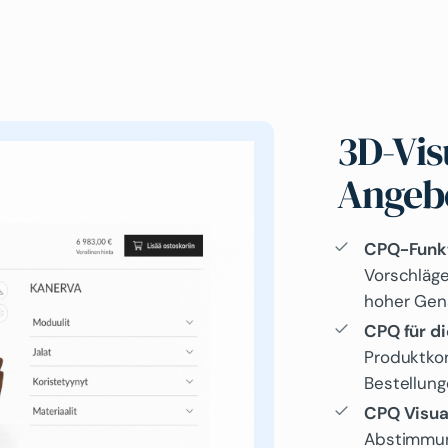
3D-Vis
Angebo
CPQ-Funkt
Vorschläge
hoher Gena
CPQ für di
Produktkon
Bestellung
CPQ Visua
Abstimmun