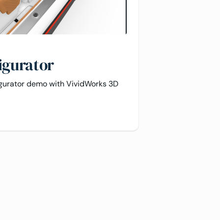
igurator
igurator demo with VividWorks 3D