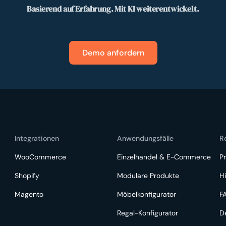
Basierend auf Erfahrung. Mit KI weiterentwickelt.
Demo anfordern
Integrationen
Anwendungsfälle
R
WooCommerce
Einzelhandel & E-Commerce
Pr
Shopify
Modulare Produkte
Hi
Magento
Möbelkonfigurator
F
Regal-Konfigurator
D