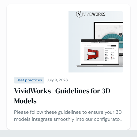
Erkunden Sie, wie sich der VividWorks 3D-
Konfigurator in Ihre Website, Ihren Online-Shop
oder Ihre Geschäftstools integrieren lässt, um
die Produktkonfiguration zu vereinfachen
Best practices
July 9, 2026
VividWorks | Guidelines for 3D
Models
Please follow these guidelines to ensure your 3D
models integrate smoothly into our configurator,
stay lightweight, and maintain high visual
quality.