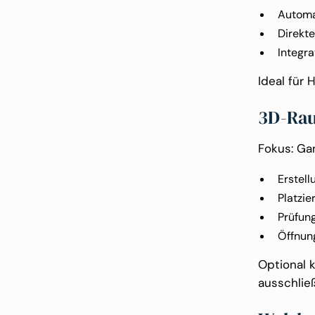
Automa
Direkt
Integr
Ideal für 
3D-Ra
Fokus: Ga
Erstel
Platzie
Prüfun
Öffnun
Optional 
ausschlie