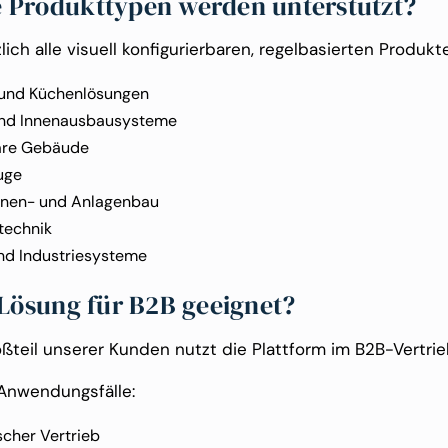
 Produkttypen werden unterstützt?
ich alle visuell konfigurierbaren, regelbasierten Produkte, 
und Küchenlösungen
nd Innenausbausysteme
are Gebäude
uge
nen- und Anlagenbau
technik
nd Industriesysteme
e Lösung für B2B geeignet?
oßteil unserer Kunden nutzt die Plattform im B2B-Vertrie
Anwendungsfälle:
scher Vertrieb