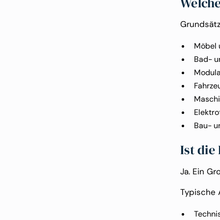
Welche
Grundsätzl
Möbel 
Bad- u
Modul
Fahrze
Maschi
Elektro
Bau- u
Ist di
Ja. Ein Gr
Typische 
Techni