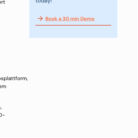
today!
rt
Book a 30 min Demo
bsplattform,
nem
,
3D-