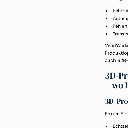
Echtze
Automa
Fehlerf
Transpa
VividWork
Produktlog
auch B2B-
3D-Pr
– wo 
3D-Pro
Fokus: Ei
Echtzei