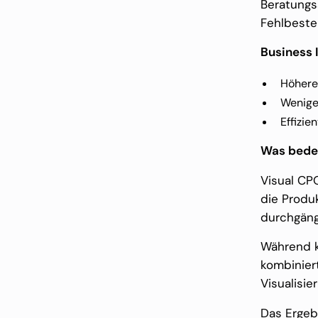
Beratungs
Fehlbeste
Business 
Höhere
Wenige
Effizie
Was bede
Visual CPQ
die Produk
durchgäng
Während k
kombiniert
Visualisie
Das Ergeb