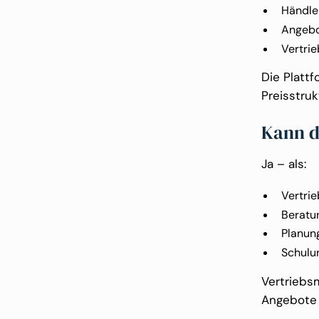
Händle
Angebo
Vertri
Die Platt
Preisstru
Kann d
Ja – als:
Vertrie
Beratu
Planun
Schulu
Vertriebs
Angebote 