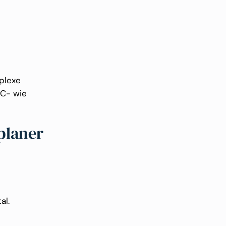
mplexe
2C- wie
planer
al.