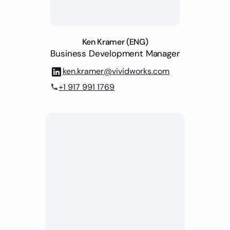
Ken Kramer (ENG)
Business Development Manager
ken.kramer@vividworks.com
+1 917 991 1769
phone