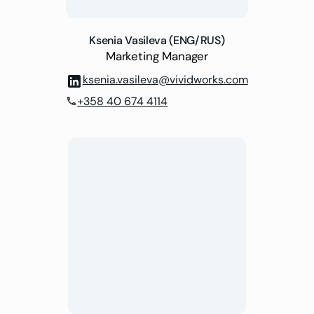
Ksenia Vasileva (ENG/RUS)
Marketing Manager
ksenia.vasileva@vividworks.com
+358 40 674 4114
phone