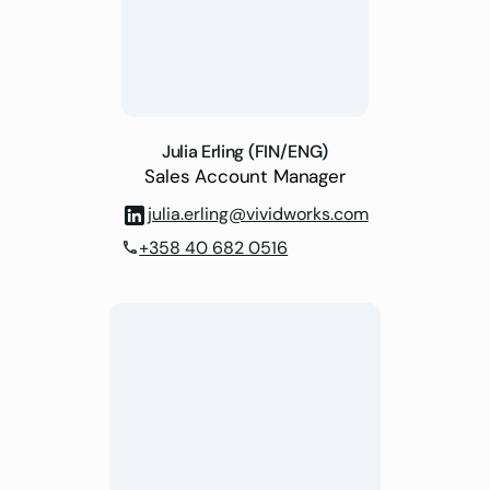
Julia Erling (FIN/ENG)
Sales Account Manager
julia.erling@vividworks.com
+358 40 682 0516
phone