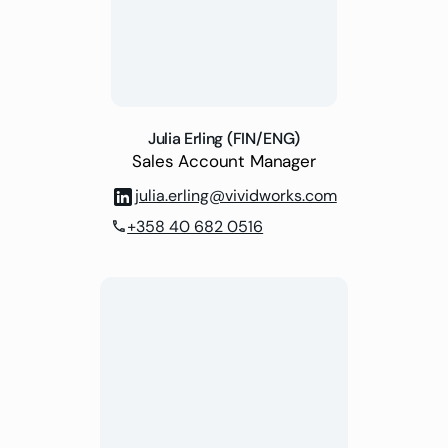
Julia Erling (FIN/ENG)
Sales Account Manager
julia.erling@vividworks.com
+358 40 682 0516
phone