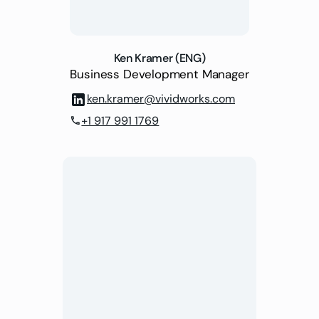
Ken Kramer (ENG)
Business Development Manager
ken.kramer@vividworks.com
+1 917 991 1769
phone