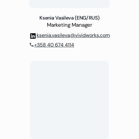
Ksenia Vasileva (ENG/RUS)
Marketing Manager
ksenia.vasileva@vividworks.com
+358 40 674 4114
phone